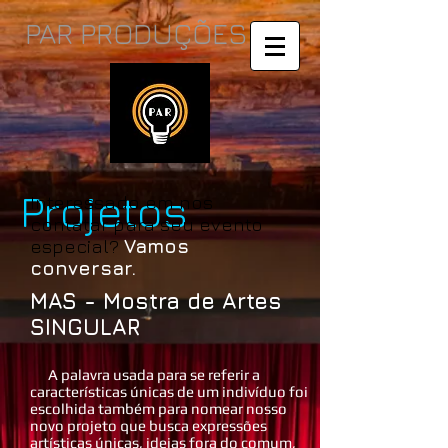
PAR PRODUÇÕES
Projetos
Interessado em nos
contatar para seu evento
especial?
Vamos
conversar.
MAS - Mostra de Artes
SINGULAR
​ A palavra usada para se referir a
características únicas de um indivíduo foi
escolhida também para nomear nosso
novo projeto que busca expressões
artísticas únicas, ideias fora do comum,