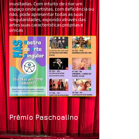
inusitadas. Com intuito de criar um
espaço onde artistas, com deficiência ou
não, pode apresentar todas as suas
singularidades, expondo através das
artes suas características próprias e
únicas
Prêmio Paschoalino